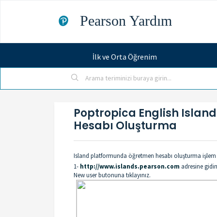
Pearson Yardım
İlk ve Orta Öğrenim
Poptropica English Islan
Hesabı Oluşturma
Island platformunda öğretmen hesabı oluşturma işlem a
1-
http://www.islands.pearson.com
adresine gidi
New user butonuna tıklayınız.